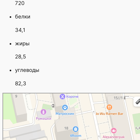
720
белки
34,1
жиры
28,5
углеводы
82,3