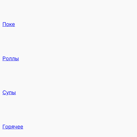
Поке
Роллы
Супы
Горячее