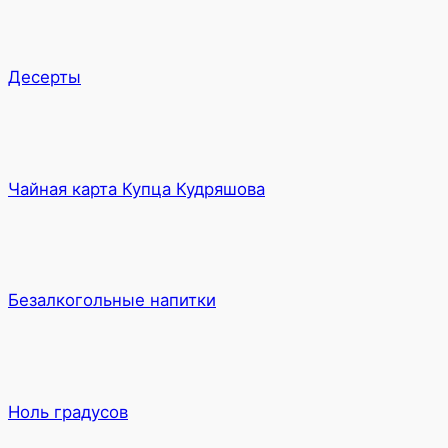
Десерты
Чайная карта Купца Кудряшова
Безалкогольные напитки
Ноль градусов